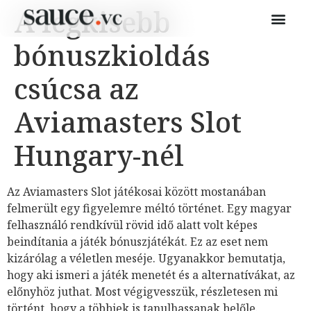
A legkisebb
bónuszkioldás
csúcsa az
Aviamasters Slot
Hungary-nél
Az Aviamasters Slot játékosai között mostanában
felmerült egy figyelemre méltó történet. Egy magyar
felhasználó rendkívül rövid idő alatt volt képes
beindítania a játék bónuszjátékát. Ez az eset nem
kizárólag a véletlen meséje. Ugyanakkor bemutatja,
hogy aki ismeri a játék menetét és a alternatívákat, az
előnyhöz juthat. Most végigvesszük, részletesen mi
történt, hogy a többiek is tanulhassanak belőle.