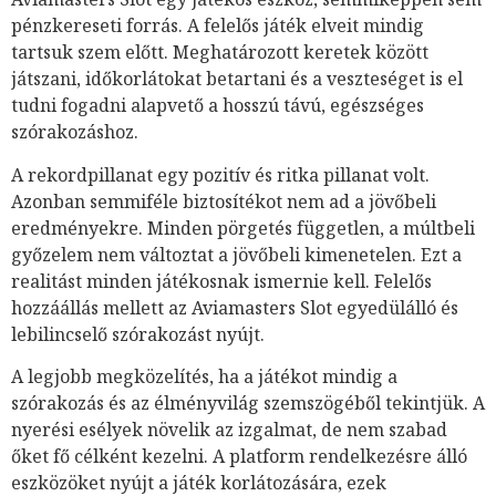
pénzkereseti forrás. A felelős játék elveit mindig
tartsuk szem előtt. Meghatározott keretek között
játszani, időkorlátokat betartani és a veszteséget is el
tudni fogadni alapvető a hosszú távú, egészséges
szórakozáshoz.
A rekordpillanat egy pozitív és ritka pillanat volt.
Azonban semmiféle biztosítékot nem ad a jövőbeli
eredményekre. Minden pörgetés független, a múltbeli
győzelem nem változtat a jövőbeli kimenetelen. Ezt a
realitást minden játékosnak ismernie kell. Felelős
hozzáállás mellett az Aviamasters Slot egyedülálló és
lebilincselő szórakozást nyújt.
A legjobb megközelítés, ha a játékot mindig a
szórakozás és az élményvilág szemszögéből tekintjük. A
nyerési esélyek növelik az izgalmat, de nem szabad
őket fő célként kezelni. A platform rendelkezésre álló
eszközöket nyújt a játék korlátozására, ezek