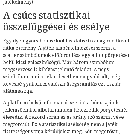
játékélményt.
A csúcs statisztikai
összefüggései és esélye
Egy ilyen gyors bónuszkioldás statisztikailag rendkívül
ritka esemény. A játék alapértelmezései szerint a
scatter szimbólumok előfordulása egy adott pörgetésen
belül kicsi valószínűségű. Már három szimbólum
megszerzése is kihívást jelentő feladat. A négy
szimbólum, ami a rekordesetben megvalósult, még
kevésbé gyakori. A valószínűségszámítás ezt tisztán
alátámasztja.
A platform belső információi szerint a bónuszjáték
jellemzően körülbelül minden hétezredik pörgetésnél
élesedik. A rekord során ez az arány szó szerint véve
megfordult. Ez a statisztikai szélsőség nem a játék
tisztességét vonja kérdőjelezi meg. Sőt, megerősíti,