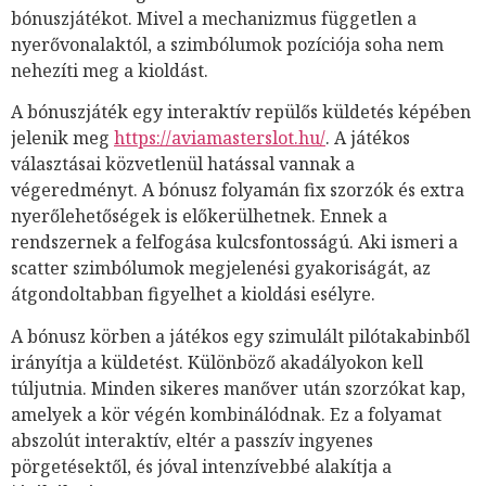
bónuszjátékot. Mivel a mechanizmus független a
nyerővonalaktól, a szimbólumok pozíciója soha nem
nehezíti meg a kioldást.
A bónuszjáték egy interaktív repülős küldetés képében
jelenik meg
https://aviamasterslot.hu/
. A játékos
választásai közvetlenül hatással vannak a
végeredményt. A bónusz folyamán fix szorzók és extra
nyerőlehetőségek is előkerülhetnek. Ennek a
rendszernek a felfogása kulcsfontosságú. Aki ismeri a
scatter szimbólumok megjelenési gyakoriságát, az
átgondoltabban figyelhet a kioldási esélyre.
A bónusz körben a játékos egy szimulált pilótakabinből
irányítja a küldetést. Különböző akadályokon kell
túljutnia. Minden sikeres manőver után szorzókat kap,
amelyek a kör végén kombinálódnak. Ez a folyamat
abszolút interaktív, eltér a passzív ingyenes
pörgetésektől, és jóval intenzívebbé alakítja a