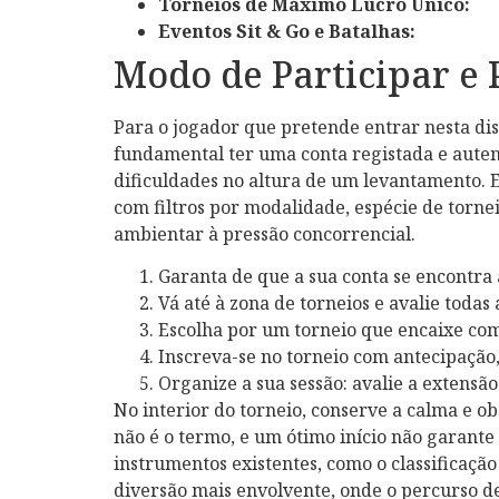
Torneios de Máximo Lucro Único:
Eventos Sit & Go e Batalhas:
Modo de Participar e 
Para o jogador que pretende entrar nesta dis
fundamental ter uma conta registada e autent
dificuldades no altura de um levantamento. E
com filtros por modalidade, espécie de torne
ambientar à pressão concorrencial.
Garanta de que a sua conta se encontra a
Vá até à zona de torneios e avalie todas
Escolha por um torneio que encaixe com 
Inscreva-se no torneio com antecipação
Organize a sua sessão: avalie a extensã
No interior do torneio, conserve a calma e o
não é o termo, e um ótimo início não garante 
instrumentos existentes, como o classificaçã
diversão mais envolvente, onde o percurso d