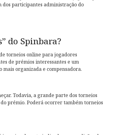
 dos participantes administração do
s” do Spinbara?
de torneios online para jogadores
antes de prémios interessantes e um
ogo mais organizada e compensadora.
çar. Todavia, a grande parte dos torneios
l do prémio. Poderá ocorrer também torneios