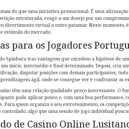
 mais do que uma iniciativa promocional. É uma afirmação 
etição estruturada, reage a um desejo por um compromisso 
seu divertimento virtual a outro patamar. Neste momento, 
te estímulo do mercado.
as para os Jogadores Portug
 do Spinbara traz vantagens que excedem a hipótese de u
 um início, intermédio e final determinado. Depois, cria um
ificação, disputar posições com demais participantes, tudo 
endizagem ágil, onde se consegue ver e confrontar as es
 baixo têm uma relação qualidade-preço interessante. O fu
icipante pode aplicar pouco e, com uma boa performance,
te. Para quem organiza o seu entretenimento, os competiç
controlado, algo que uma sessão de jogo individual pouca
do de Casino Online Lusitan