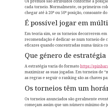
Os prémios são atribuídos conforme a posição
cada torneio. Normalmente, os primeiros col
chegar até à 20ª ou 50ª posição, consoante d
É possível jogar em múlt
Em teoria sim, se os torneios decorrerem em 
recomendação é dedicar-se num torneio de cad
eficazes quando concentradas numa única co
Que género de estratégia 
A estratégia varia do formato
https://spinbar
maximizar as suas jogadas. Em torneios de “
as regras e seguir o ranking são as chaves pa
Os torneios têm um horár
Os torneios anunciados são geralmente event
começam assim que um número mínimo de jogad