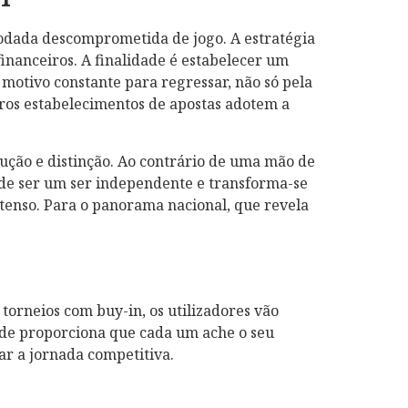
rodada descomprometida de jogo. A estratégia
inanceiros. A finalidade é estabelecer um
 motivo constante para regressar, não só pela
ros estabelecimentos de apostas adotem a
ução e distinção. Ao contrário de uma mão de
 de ser um ser independente e transforma-se
enso. Para o panorama nacional, que revela
 torneios com buy-in, os utilizadores vão
ade proporciona que cada um ache o seu
ar a jornada competitiva.