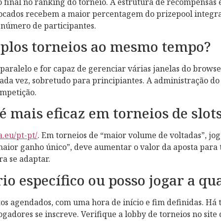
 final no ranking do torneio. A estrutura de recompensas 
ocados recebem a maior percentagem do prizepool integra
o número de participantes.
iplos torneios ao mesmo tempo?
paralelo e for capaz de gerenciar várias janelas do browse
a vez, sobretudo para principiantes. A administração do b
mpetição.
é mais eficaz em torneios de slot
a.eu/pt-pt/
. Em torneios de “maior volume de voltadas”, jo
maior ganho único”, deve aumentar o valor da aposta para
ra se adaptar.
io específico ou posso jogar a qu
os agendados, com uma hora de início e fim definidas. Há
ores se inscreve. Verifique a lobby de torneios no site d