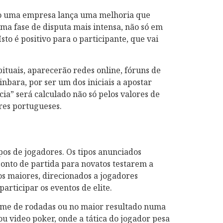
ndo uma empresa lança uma melhoria que
ma fase de disputa mais intensa, não só em
to é positivo para o participante, que vai
ituais, aparecerão redes online, fóruns de
nbara, por ser um dos iniciais a apostar
ia” será calculado não só pelos valores de
res portugueses.
pos de jogadores. Os tipos anunciados
ponto de partida para novatos testarem a
 maiores, direcionados a jogadores
articipar os eventos de elite.
olume de rodadas ou no maior resultado numa
u video poker, onde a tática do jogador pesa