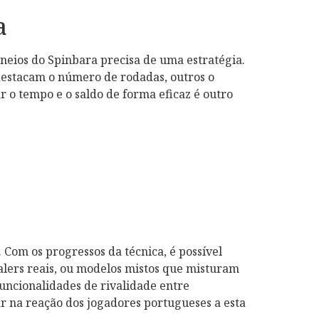
a
neios do Spinbara precisa de uma estratégia.
 destacam o número de rodadas, outros o
r o tempo e o saldo de forma eficaz é outro
 Com os progressos da técnica, é possível
alers reais, ou modelos mistos que misturam
funcionalidades de rivalidade entre
r na reação dos jogadores portugueses a esta