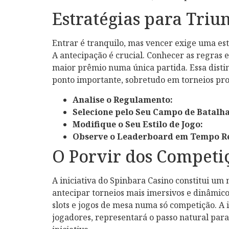
Estratégias para Triu
Entrar é tranquilo, mas vencer exige uma est
A antecipação é crucial. Conhecer as regras 
maior prêmio numa única partida. Essa distin
ponto importante, sobretudo em torneios pr
Analise o Regulamento:
Selecione pelo Seu Campo de Batalha
Modifique o Seu Estilo de Jogo:
Observe o Leaderboard em Tempo Re
O Porvir dos Competiç
A iniciativa do Spinbara Casino constitui um
antecipar torneios mais imersivos e dinâmic
slots e jogos de mesa numa só competição. A 
jogadores, representará o passo natural para