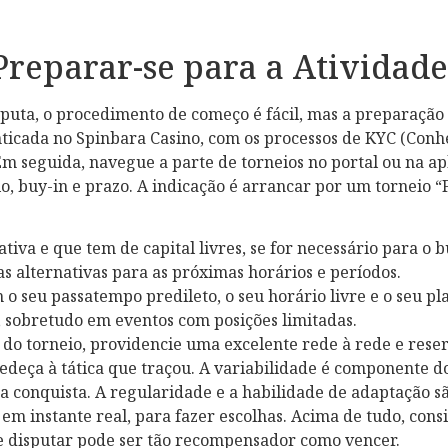
Preparar-se para a Atividade
puta, o procedimento de começo é fácil, mas a preparação d
icada no Spinbara Casino, com os processos de KYC (Conheç
m seguida, navegue a parte de torneios no portal ou na ap
io, buy-in e prazo. A indicação é arrancar por um torneio 
tiva e que tem de capital livres, se for necessário para o b
 as alternativas para as próximas horários e períodos.
o seu passatempo predileto, o seu horário livre e o seu pla
, sobretudo em eventos com posições limitadas.
o do torneio, providencie uma excelente rede à rede e res
bedeça à tática que traçou. A variabilidade é componente 
a conquista. A regularidade e a habilidade de adaptação sã
o em instante real, para fazer escolhas. Acima de tudo, co
e disputar pode ser tão recompensador como vencer.